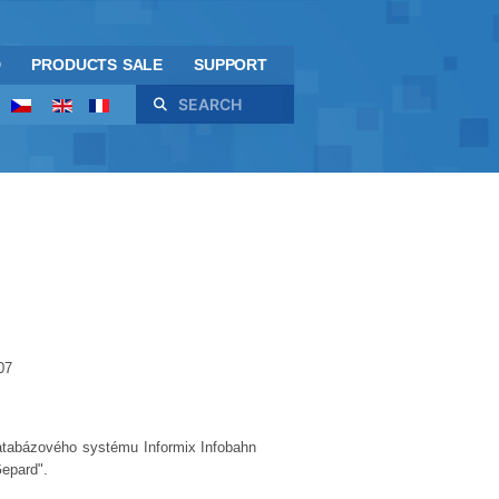
D
PRODUCTS SALE
SUPPORT
Search
07
databázového systému Informix Infobahn
Gepard".