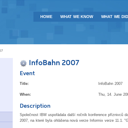
HOME
WHAT WE KNOW
WHAT WE DI
07
InfoBahn 2007
Event
Title:
InfoBahn 2007
When:
Thu, 14. June 20
Description
Společnost IBM uspořádala další ročník konference příznivců 
2007, na které byla ohlášena nová verze Informix verze 11.1. "