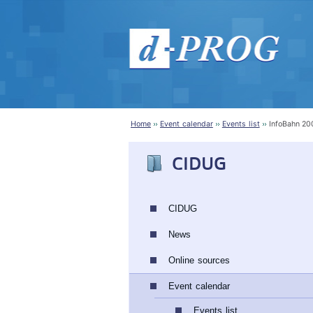
Home
Event calendar
Events list
InfoBahn 20
CIDUG
CIDUG
News
Online sources
Event calendar
Events list