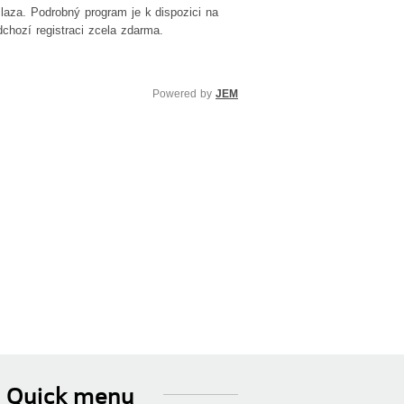
laza. Podrobný program je k dispozici na
dchozí registraci zcela zdarma.
Powered by
JEM
Quick menu