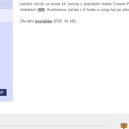
Letošní ročník se konal 14. června v pražském hotelu Crowne P
stránkách
IBM
. Konference začala v 9 hodin a vstup byl po pře
Oficiální
pozvánka
(PDF, 81 kB).
AP