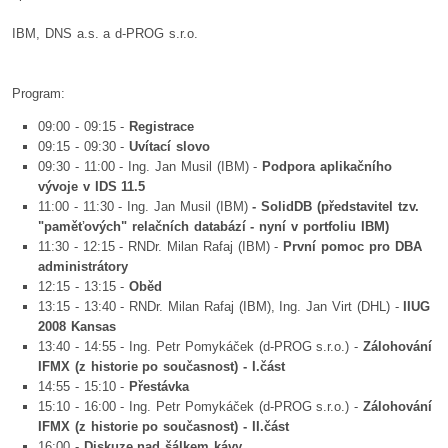
IBM, DNS a.s. a d-PROG s.r.o.
Program:
09:00 - 09:15 -
Registrace
09:15 - 09:30 -
Uvítací slovo
09:30 - 11:00 - Ing. Jan Musil (IBM) -
Podpora aplikačního
vývoje v IDS 11.5
11:00 - 11:30 - Ing. Jan Musil (IBM)
- SolidDB (představitel tzv.
"paměťových" relačních databází - nyní v portfoliu IBM)
11:30 - 12:15 - RNDr. Milan Rafaj (IBM) -
První pomoc pro DBA
administrátory
12:15 - 13:15 -
Oběd
13:15 - 13:40 - RNDr. Milan Rafaj (IBM), Ing. Jan Virt (DHL) -
IIUG
2008 Kansas
13:40 - 14:55 - Ing. Petr Pomykáček (d-PROG s.r.o.) -
Zálohování
IFMX (z historie po současnost) - I.část
14:55 - 15:10 -
Přestávka
15:10 - 16:00 - Ing. Petr Pomykáček (d-PROG s.r.o.) -
Zálohování
IFMX (z historie po současnost) - II.část
16:00 -
Diskuze nad šálkem kávy