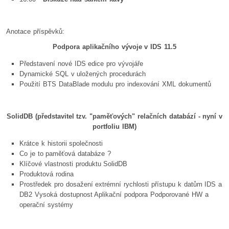
Anotace příspěvků:
Podpora aplikačního vývoje v IDS 11.5
Představení nové IDS edice pro vývojáře
Dynamické SQL v uložených procedurách
Použití BTS DataBlade modulu pro indexování XML dokumentů
SolidDB (představitel tzv. "paměťových" relačních databází - nyní v
portfoliu IBM)
Krátce k historii společnosti
Co je to paměťová databáze ?
Klíčové vlastnosti produktu SolidDB
Produktová rodina
Prostředek pro dosažení extrémní rychlosti přístupu k datům IDS a
DB2 Vysoká dostupnost Aplikační podpora Podporované HW a
operační systémy