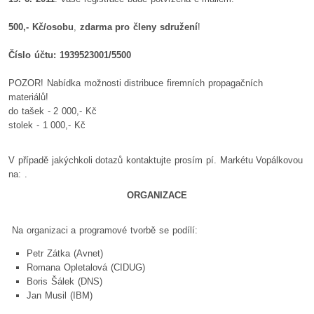
500,- Kč/osobu
,
zdarma pro členy sdružení
!
Číslo účtu: 1939523001/5500
POZOR! Nabídka možnosti distribuce firemních propagačních
materiálů!
do tašek - 2 000,- Kč
stolek - 1 000,- Kč
V případě jakýchkoli dotazů kontaktujte prosím pí. Markétu Vopálkovou
na:
.
ORGANIZACE
Na organizaci a programové tvorbě se podílí:
Petr Zátka (Avnet)
Romana Opletalová (CIDUG)
Boris Šálek (DNS)
Jan Musil (IBM)