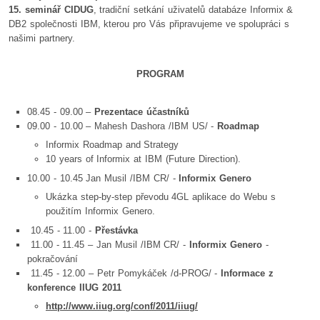
15. seminář CIDUG
, tradiční setkání uživatelů databáze Informix &
DB2 společnosti IBM, kterou pro Vás připravujeme ve spolupráci s
našimi partnery.
PROGRAM
08.45 - 09.00 –
Prezentace účastníků
09.00 - 10.00 – Mahesh Dashora /IBM US/ -
Roadmap
Informix Roadmap and Strategy
10 years of Informix at IBM (Future Direction).
10.00 - 10.45 Jan Musil /IBM CR/ -
Informix Genero
Ukázka step-by-step převodu 4GL aplikace do Webu s
použitím Informix Genero.
10.45 - 11.00 -
Přestávka
11.00 - 11.45 – Jan Musil /IBM CR/ -
Informix Genero
-
pokračování
11.45 - 12.00 – Petr Pomykáček /d-PROG/ -
Informace z
konference IIUG 2011
http://www.iiug.org/conf/2011/iiug/