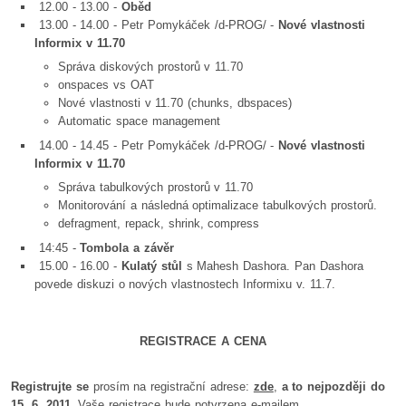
12.00 - 13.00 -
Oběd
13.00 - 14.00 - Petr Pomykáček /d-PROG/ -
Nové vlastnosti
Informix v 11.70
Správa diskových prostorů v 11.70
onspaces vs OAT
Nové vlastnosti v 11.70 (chunks, dbspaces)
Automatic space management
14.00 - 14.45 - Petr Pomykáček /d-PROG/ -
Nové vlastnosti
Informix v 11.70
Správa tabulkových prostorů v 11.70
Monitorování a následná optimalizace tabulkových prostorů.
defragment, repack, shrink, compress
14:45 -
Tombola a závěr
15.00 - 16.00 -
Kulatý stůl
s Mahesh Dashora. Pan Dashora
povede diskuzi o nových vlastnostech Informixu v. 11.7.
REGISTRACE A CENA
Registrujte se
prosím na registrační adrese:
zde
,
a to nejpozději do
15. 6.
2011
. Vaše registrace bude potvrzena e-mailem.