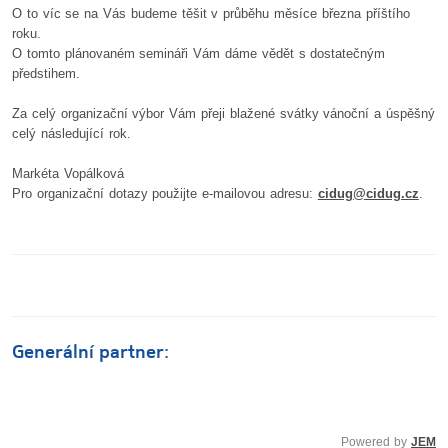
O to víc se na Vás budeme těšit v průběhu měsíce března příštího
roku.
O tomto plánovaném semináři Vám dáme vědět s dostatečným
předstihem.
Za celý organizační výbor Vám přeji blažené svátky vánoční a úspěšný
celý následující rok.
Markéta Vopálková
Pro organizační dotazy použijte e-mailovou adresu:
cidug@cidug.cz
.
Generální partner:
Powered by
JEM