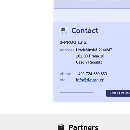
Contact
d-PROG s.r.o.
address
Hradešínská 2144/47
101 00 Praha 10
Czech Republic
phone
+420 724 630 850
mail
info@d-prog.cz
FIND ON M
Partners