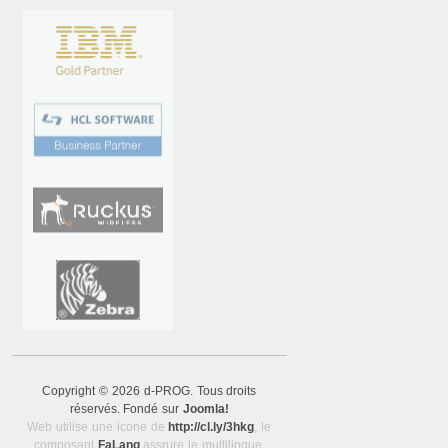
Copyright © 2026 d-PROG. Tous droits
réservés. Fondé sur
Joomla!
Web utilise une icone de
http://cl.ly/3hkg
, le
composant
FaLang
assrure le multilingue.