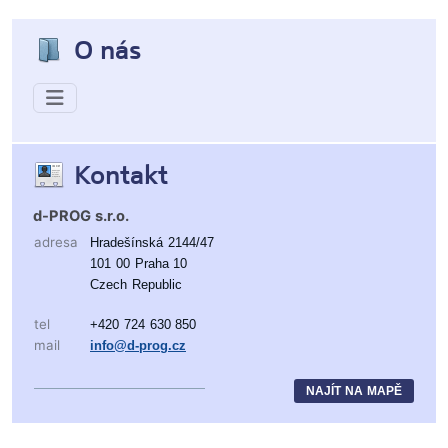
O nás
Kontakt
d-PROG s.r.o.
adresa
Hradešínská 2144/47
101 00 Praha 10
Czech Republic
tel
+420 724 630 850
mail
info@d-prog.cz
NAJÍT NA MAPĚ