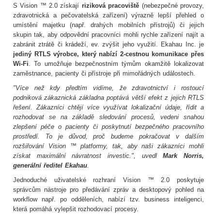
S
Vision
™
2.0
získají
riziková pracoviště
(nebezpečné provozy,
zdravotnická a pečovatelská zařízení) výrazně
lepší
přehled o
umístění
majetku (např. drahých mobilních přístrojů)
či
jejich
skupin
tak, aby odpovědní pracovníci
mohli rychle zařízení
najít
a
zabránit ztrátě
či krádeží, ev. zvýšit jeho využití.
Ekahau Inc.
je
jediný
RTLS
výrobce, který
nabízí
2-
cestnou komunikace
přes
Wi
-
Fi
. To
umožňuje
bezpečnostním týmům
okamžitě lokalizovat
zaměstnance,
pacienty či přístroje
při mimořádných událostech
.
"
Více než kdy předtím
vidíme,
že
zdravotnictví
i
rostoucí
podniková
zákaznická základna
poptává
větší efekt
z jejich
RTLS
řešení
.
Zákazníci chtějí
více
využívat
lokalizační údaje,
řídit
a
rozhodovat se na základě
sledování procesů, vedeni snahou
zlepšení péče o pacienty
či
poskytnutí
bezpečného
pracovního
prostředí
.
To
je důvod, proč
budeme
pokračovat v dalším
rozšiřování
Vision
™
platformy
, tak,
aby
naši zákazníci mohli
získat maximální
návratnost investic
.
",
uvedl
Mark
Norris
,
generální ředitel
Ekahau
.
Jednoduché uživatelské rozhraní
Vision
™
2.0 poskytuje
správcům
nástroje pro předávání zpráv
a
desktopový pohled na
workflow
např. po
odděleních
,
nabízí
tzv.
business inteligenci
,
která pomáhá
vylepšit rozhodovací procesy.