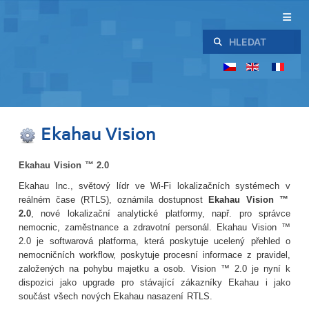
Hledat
Ekahau Vision
Ekahau Vision ™ 2.0
Ekahau
Inc.
,
světový lídr
ve
Wi
-
Fi lokalizačních systémech v
reálném čase
(
RTLS),
oznámila
dostupnost
Ekahau
Vision
™
2.0
,
nové lokalizační
analytické
platformy, např. pro
správce
nemocnic
,
zaměstnance
a zdravotní personál
. Ekahau
Vision
™
2.0
je
softwarová platforma,
která
poskytuje ucelený přehled o
nemocničních
workflow
,
poskytuje
procesní
informace
z
pravidel,
založených na
pohybu
majetku a osob
.
Vision
™
2.0
je nyní k
dispozici
jako upgrade pro
stávající
zákazníky
Ekahau
i
jako
součást
všech
nových
Ekahau
nasazení
RTLS
.