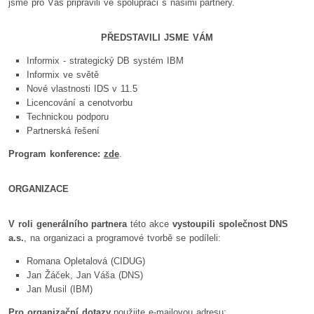
jsme pro Vás připravili ve spolupráci s našimi partnery.
PŘEDSTAVILI JSME VÁM
Informix - strategický DB systém IBM
Informix ve světě
Nové vlastnosti IDS v 11.5
Licencování a cenotvorbu
Technickou podporu
Partnerská řešení
Program konference:
zde
.
ORGANIZACE
V roli generálního partnera
této akce
vystoupili společnost DNS
a.s.
, na organizaci a programové tvorbě se podíleli:
Romana Opletalová (CIDUG)
Jan Žáček, Jan Váša (DNS)
Jan Musil (IBM)
Pro organizační dotazy
použijte e-mailovou adresu: