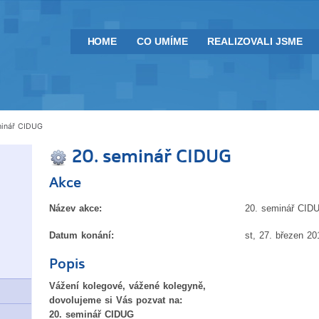
HOME
CO UMÍME
REALIZOVALI JSME
minář CIDUG
20. seminář CIDUG
Akce
Název akce:
20. seminář CID
Datum konání:
st, 27. březen 20
Popis
Vážení kolegové, vážené kolegyně,
dovolujeme si Vás pozvat na:
20. seminář CIDUG