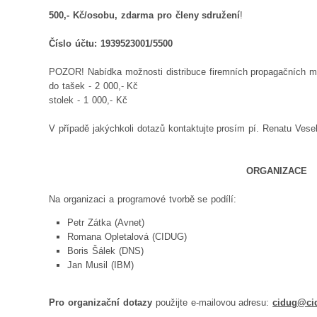
500,- Kč/osobu, zdarma pro členy sdružení
!
Číslo účtu: 1939523001/5500
POZOR! Nabídka možnosti distribuce firemních propagačních ma
do tašek - 2 000,- Kč
stolek - 1 000,- Kč
V případě jakýchkoli dotazů kontaktujte prosím pí. Renatu Vese
ORGANIZACE
Na organizaci a programové tvorbě se podílí:
Petr Zátka (Avnet)
Romana Opletalová (CIDUG)
Boris Šálek (DNS)
Jan Musil (IBM)
Pro organizační dotazy
použijte e-mailovou adresu:
cidug@ci