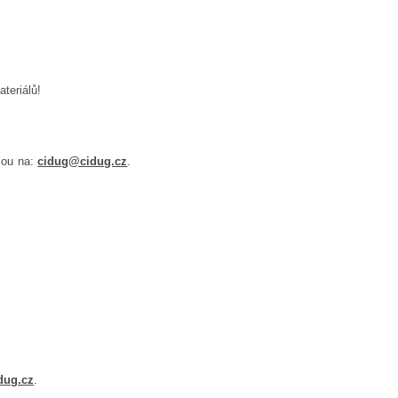
teriálů!
lou na:
cidug@cidug.cz
.
dug.cz
.