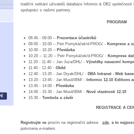
tradiční setkání uživatelů databáze Informix & DB2 společnosti
spolupráci s našimi partnery.
PROGRAM
08.45 - 09.00 –
Prezentace účastníků
09.00 - 10.00 – Petr Pomykáček/d-PROG/ -
Komprese a op
10.00 - 10.20 –
Přestávka
10.20 – 11.20 – Petr Pomykáček/d-PROG/ -
Komprese dat 
11.20 - 11.40 – Jan Juza/DHL/ -
Výseldky nasazení kompr
11.40 - 12.40 -
Oběd
12.40 - 13.20 - Jan Dryak/DHL/ -
DBA Intranet - Web base
13.20 - 13:45 - Jan Musil/IBM/ -
Informix 12.10 Editions 
13.45 - 14.00 -
Přestávka
14.00 - 15.30 - Jan Musil/IBM/ -
Nové vlastnosti 12.10
PĚ
15:30 -
Tombola a závěr
REGISTRACE A CE
Registrujte se
prosím na registrační adrese:
zde
,
a to nejpozd
potvrzena e-mailem.