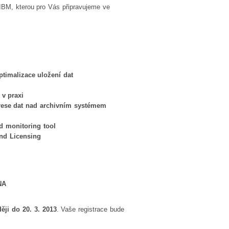
 IBM, kterou pro Vás připravujeme ve
timalizace uložení dat
v praxi
ese dat nad archivním systémem
d monitoring tool
and Licensing
NA
ěji do 20. 3. 2013
. Vaše registrace bude