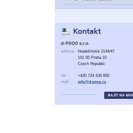
Kontakt
d-PROG s.r.o.
adresa
Hradešínská 2144/47
101 00 Praha 10
Czech Republic
tel
+420 724 630 850
mail
info@d-prog.cz
NAJÍT NA MA