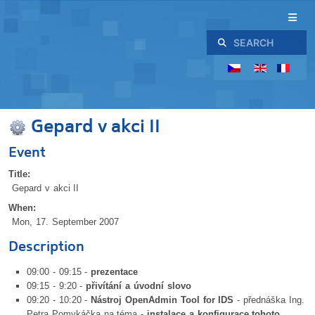
Search
Gepard v akci II
Event
Title:
Gepard v akci II
When:
Mon, 17. September 2007
Description
09:00 - 09:15 -
prezentace
09:15 - 9:20 -
přivítání a úvodní slovo
09:20 - 10:20 -
Nástroj OpenAdmin Tool for IDS
- přednáška Ing.
Petra Pomykáčka na téma -
instalace a konfigurace tohoto