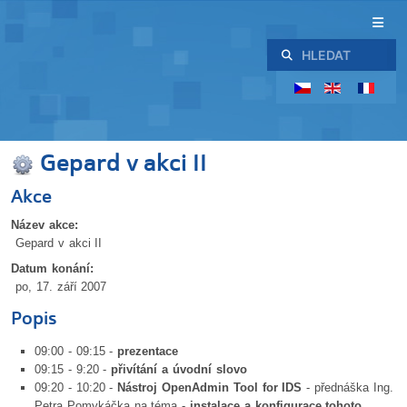
Hledat
Gepard v akci II
Akce
Název akce:
Gepard v akci II
Datum konání:
po, 17. září 2007
Popis
09:00 - 09:15 -
prezentace
09:15 - 9:20 -
přivítání a úvodní slovo
09:20 - 10:20 -
Nástroj OpenAdmin Tool for IDS
- přednáška Ing.
Petra Pomykáčka na téma -
instalace a konfigurace tohoto