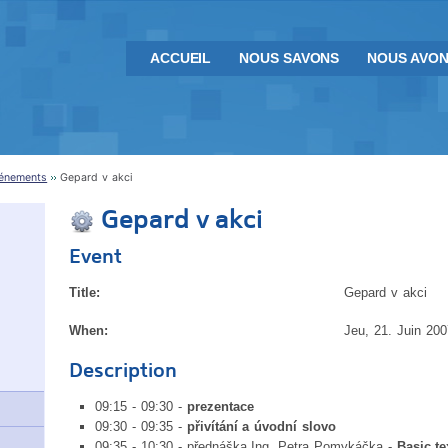
ACCUEIL
NOUS SAVONS
NOUS AVON
vénements
Gepard v akci
Gepard v akci
Event
Title:
Gepard v akci
When:
Jeu, 21. Juin 200
Description
09:15 - 09:30 -
prezentace
09:30 - 09:35 -
přivítání a úvodní slovo
09:35 - 10:30 - přednáška Ing. Petra Pomykáčka -
Basic t