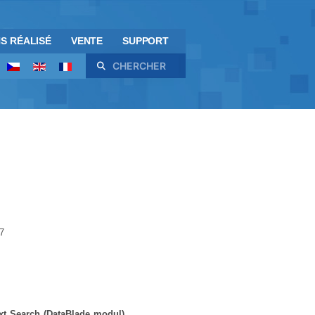
S RÉALISÉ
VENTE
SUPPORT
Rechercher
7
ext Search (DataBlade modul)