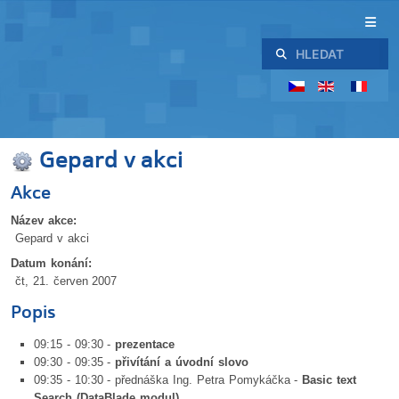
Hledat
Gepard v akci
Akce
Název akce:
Gepard v akci
Datum konání:
čt, 21. červen 2007
Popis
09:15 - 09:30 -
prezentace
09:30 - 09:35 -
přivítání a úvodní slovo
09:35 - 10:30 - přednáška Ing. Petra Pomykáčka -
Basic text
Search (DataBlade modul)